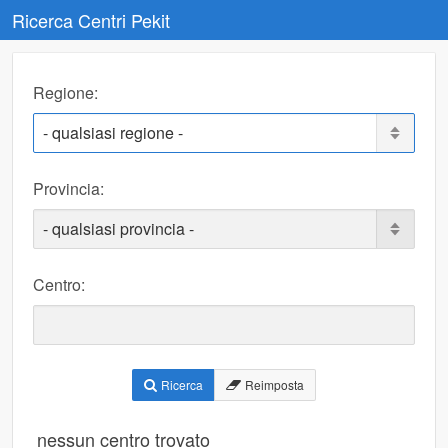
Ricerca Centri Pekit
Regione:
Provincia:
Centro:
Pulsanti
Ricerca
Reimposta
ricerca
nessun centro trovato